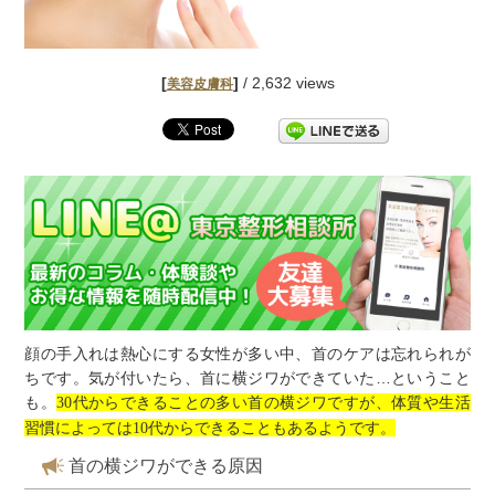
[
]
/ 2,632 views
美容皮膚科
顔の手入れは熱心にする女性が多い中、首のケアは忘れられが
ちです。気が付いたら、首に横ジワができていた…ということ
も。
代からできることの多い首の横ジワですが、体質や生活
30
習慣によっては
代からできることもあるようです。
10
首の横ジワができる原因