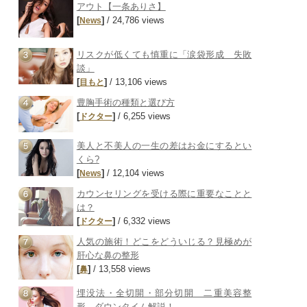
アウト【一条ありさ】
[
]
/ 24,786 views
News
リスクが低くても慎重に「涙袋形成 失敗
談」
[
]
/ 13,106 views
目もと
豊胸手術の種類と選び方
[
]
/ 6,255 views
ドクター
美人と不美人の一生の差はお金にするとい
くら?
[
]
/ 12,104 views
News
カウンセリングを受ける際に重要なことと
は？
[
]
/ 6,332 views
ドクター
人気の施術！どこをどういじる？見極めが
肝心な鼻の整形
[
]
/ 13,558 views
鼻
埋没法・全切開・部分切開 二重美容整
形 ダウンタイム解説！