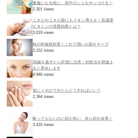
夏服になる前に、背中のシミをやっつける！
2,301 views
ニキビやニキビ跡にもイオン導入を！高濃度
ビタミンの浸透効果とは？
3,019 views
秋の乾燥肌対策！これで潤いお肌をキープ
3,152 views
30歳を過ぎたら肝斑に注意！対処法を間違え
ると悪化します
4,946 views
首にイボができたらどうすればいい？
2,364 views
酔ってもないのに顔が赤い、赤ら顔を改善！
3,416 views