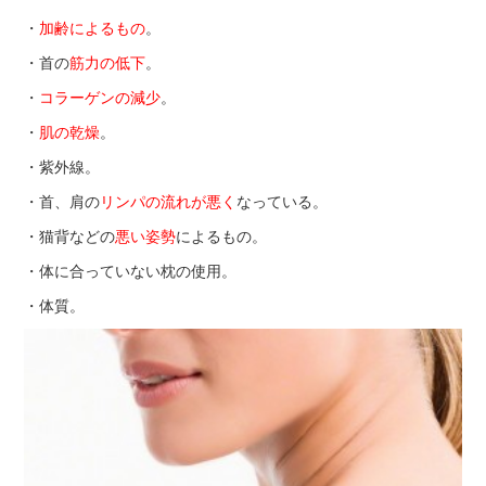
・
加齢によるもの
。
・首の
筋力の低下
。
・
コラーゲンの減少
。
・
肌の乾燥
。
・紫外線。
・首、肩の
リンパの流れが悪く
なっている。
・猫背などの
悪い姿勢
によるもの。
・体に合っていない枕の使用。
・体質。