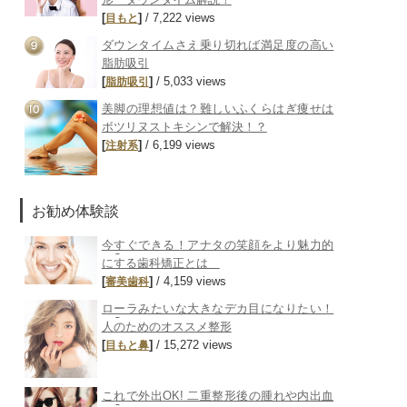
[
]
/ 7,222 views
目もと
ダウンタイムさえ乗り切れば満足度の高い
脂肪吸引
[
]
/ 5,033 views
脂肪吸引
美脚の理想値は？難しいふくらはぎ痩せは
ボツリヌストキシンで解決！？
[
]
/ 6,199 views
注射系
お勧め体験談
今すぐできる！アナタの笑顔をより魅力的
にする歯科矯正とは
[
]
/ 4,159 views
審美歯科
ローラみたいな大きなデカ目になりたい！
人のためのオススメ整形
[
]
/ 15,272 views
目もと
鼻
これで外出OK! 二重整形後の腫れや内出血