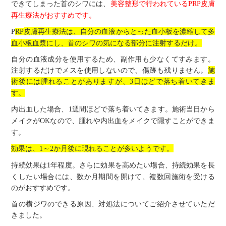
できてしまった首のシワには、
美容整形で行われている
皮膚
PRP
再生療法がおすすめです。
皮膚再生療法は、自分の血液からとった血小板を濃縮して多
P
RP
血小板血漿にし、首のシワの気になる部分に注射するだけ。
自分の血液成分を使用するため、副作用も少なくてすみます。
注射するだけでメスを使用しないので、傷跡も残りません。
施
術後には腫れることがありますが、
日ほどで落ち着いてきま
3
す。
内出血した場合、
週間ほどで落ち着いてきます。施術当日から
1
メイクが
なので、腫れや内出血をメイクで隠すことができま
OK
す。
効果は、
～
か月後に現れることが多いようです。
1
2
持続効果は
年程度。さらに効果を高めたい場合、持続効果を長
1
くしたい場合には、数か月期間を開けて、複数回施術を受ける
のがおすすめです。
首の横ジワのできる原因、対処法についてご紹介させていただ
きました。