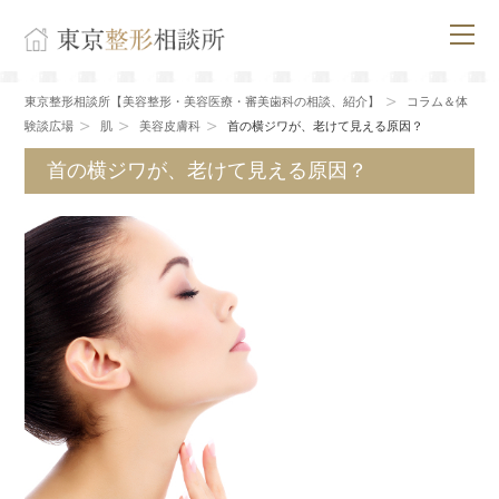
東京整形相談所【美容整形・美容医療・審美歯科の相談、紹介】
コラム＆体
験談広場
肌
美容皮膚科
首の横ジワが、老けて見える原因？
首の横ジワが、老けて見える原因？