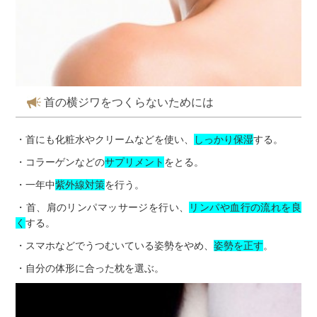
首の横ジワをつくらないためには
・首にも化粧水やクリームなどを使い、
しっかり保湿
する。
・コラーゲンなどの
サプリメント
をとる。
・一年中
紫外線対策
を行う。
・首、肩のリンパマッサージを行い、
リンパや血行の流れを良
く
する。
・スマホなどでうつむいている姿勢をやめ、
姿勢を正す
。
・自分の体形に合った枕を選ぶ。