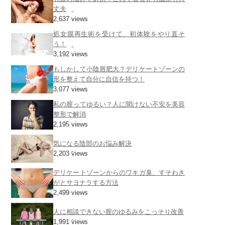
丈夫
2,637 views
処女膜再生術を受けて、初体験をやり直そ
う！
3,192 views
もしかして小陰唇肥大？デリケートゾーンの
形を整えて自分に自信を持つ！
3,077 views
私の膣ってゆるい？人に聞けない不安を美容
整形で解消
2,195 views
気になる陰部のお悩み解決
2,203 views
デリケートゾーンからのワキガ臭、すそわき
がとサヨナラする方法
2,499 views
人に相談できない膣のゆるみをこっそり改善
1,991 views