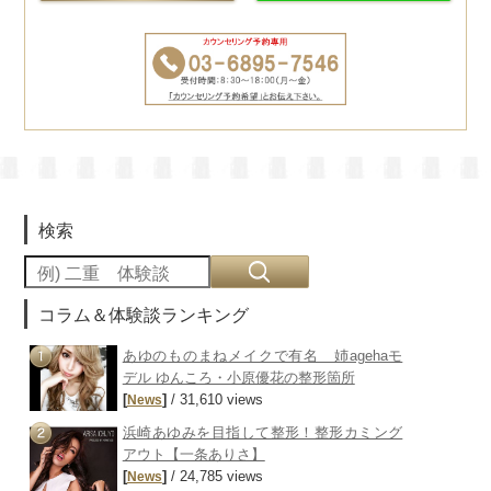
検索
コラム＆体験談ランキング
あゆのものまねメイクで有名 姉agehaモ
デル ゆんころ・小原優花の整形箇所
[
]
/ 31,610 views
News
浜崎あゆみを目指して整形！整形カミング
アウト【一条ありさ】
[
]
/ 24,785 views
News