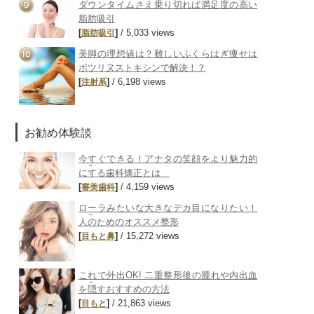
ダウンタイムさえ乗り切れば満足度の高い
脂肪吸引
[
]
/ 5,033 views
脂肪吸引
美脚の理想値は？難しいふくらはぎ痩せは
ボツリヌストキシンで解決！？
[
]
/ 6,198 views
注射系
お勧め体験談
今すぐできる！アナタの笑顔をより魅力的
にする歯科矯正とは
[
]
/ 4,159 views
審美歯科
ローラみたいな大きなデカ目になりたい！
人のためのオススメ整形
[
]
/ 15,272 views
目もと
鼻
これで外出OK! 二重整形後の腫れや内出血
を隠すおすすめの方法
[
]
/ 21,863 views
目もと