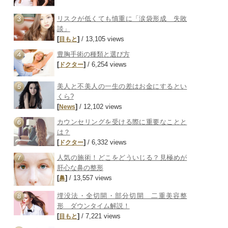
リスクが低くても慎重に「涙袋形成 失敗
談」
[
]
/ 13,105 views
目もと
豊胸手術の種類と選び方
[
]
/ 6,254 views
ドクター
美人と不美人の一生の差はお金にするとい
くら?
[
]
/ 12,102 views
News
カウンセリングを受ける際に重要なことと
は？
[
]
/ 6,332 views
ドクター
人気の施術！どこをどういじる？見極めが
肝心な鼻の整形
[
]
/ 13,557 views
鼻
埋没法・全切開・部分切開 二重美容整
形 ダウンタイム解説！
[
]
/ 7,221 views
目もと