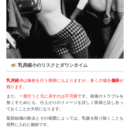
乳房縮小のリスクとダウンタイム
乳房縮小
は施術を行う医師にもよりますが、多くの場合
傷跡
が
残ります
。
また、一
度行うと元に戻すのは不可能
です。術後のトラブルを
無くすためにも、仕上がりのイメージを詳しく医師と話し合っ
ておくことが大切になります。
脂肪組織の除去とその範囲によっては、乳腺を取り除くことも
視野に入れた施術です。