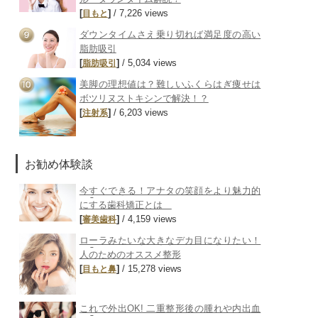
[
]
/ 7,226 views
目もと
ダウンタイムさえ乗り切れば満足度の高い
脂肪吸引
[
]
/ 5,034 views
脂肪吸引
美脚の理想値は？難しいふくらはぎ痩せは
ボツリヌストキシンで解決！？
[
]
/ 6,203 views
注射系
お勧め体験談
今すぐできる！アナタの笑顔をより魅力的
にする歯科矯正とは
[
]
/ 4,159 views
審美歯科
ローラみたいな大きなデカ目になりたい！
人のためのオススメ整形
[
]
/ 15,278 views
目もと
鼻
これで外出OK! 二重整形後の腫れや内出血