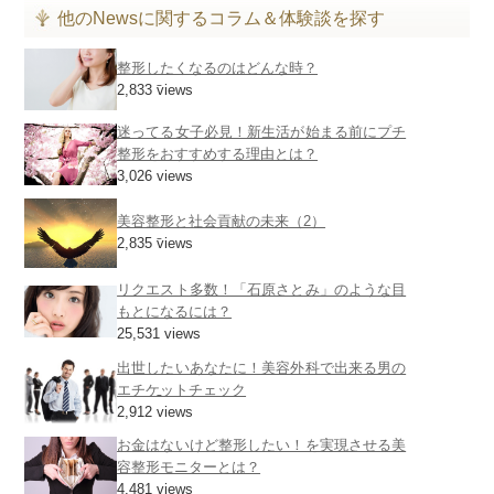
他のNewsに関するコラム＆体験談を探す
整形したくなるのはどんな時？
2,833 views
迷ってる女子必見！新生活が始まる前にプチ
整形をおすすめする理由とは？
3,026 views
美容整形と社会貢献の未来（2）
2,835 views
リクエスト多数！「石原さとみ」のような目
もとになるには？
25,531 views
出世したいあなたに！美容外科で出来る男の
エチケットチェック
2,912 views
お金はないけど整形したい！を実現させる美
容整形モニターとは？
4,481 views