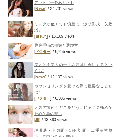
アウト【一条ありさ】
[
]
/ 24,791 views
News
リスクが低くても慎重に「涙袋形成 失敗
談」
[
]
/ 13,109 views
目もと
豊胸手術の種類と選び方
[
]
/ 6,256 views
ドクター
美人と不美人の一生の差はお金にするとい
くら?
[
]
/ 12,107 views
News
カウンセリングを受ける際に重要なことと
は？
[
]
/ 6,335 views
ドクター
人気の施術！どこをどういじる？見極めが
肝心な鼻の整形
[
]
/ 13,560 views
鼻
埋没法・全切開・部分切開 二重美容整
形 ダウンタイム解説！