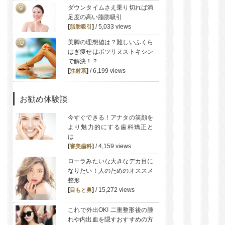
ダウンタイムさえ乗り切れば満
足度の高い脂肪吸引
[
]
/ 5,033 views
脂肪吸引
美脚の理想値は？難しいふくら
はぎ痩せはボツリヌストキシン
で解決！？
[
]
/ 6,199 views
注射系
お勧め体験談
今すぐできる！アナタの笑顔を
より魅力的にする歯科矯正と
は
[
]
/ 4,159 views
審美歯科
ローラみたいな大きなデカ目に
なりたい！人のためのオススメ
整形
[
]
/ 15,272 views
目もと
鼻
これで外出OK! 二重整形後の腫
れや内出血を隠すおすすめの方