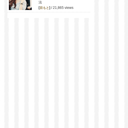
法
[
]
/ 21,865 views
目もと