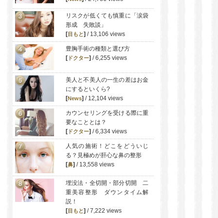
リスクが低くても慎重に「涙袋
形成 失敗談」
[
]
/ 13,106 views
目もと
豊胸手術の種類と選び方
[
]
/ 6,255 views
ドクター
美人と不美人の一生の差はお金
にするといくら?
[
]
/ 12,104 views
News
カウンセリングを受ける際に重
要なこととは？
[
]
/ 6,334 views
ドクター
人気の施術！どこをどういじ
る？見極めが肝心な鼻の整形
[
]
/ 13,558 views
鼻
埋没法・全切開・部分切開 二
重美容整形 ダウンタイム解
説！
[
]
/ 7,222 views
目もと