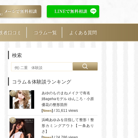
験者口コミ
コラム一覧
よくある質問
検索
コラム＆体験談ランキング
あゆのものまねメイクで有名
姉agehaモデル ゆんころ・小原
優花の整形箇所
[
]
/ 31,611 views
News
浜崎あゆみを目指して整形！整
形カミングアウト【一条あり
さ】
[
]
/ 24,786 views
News