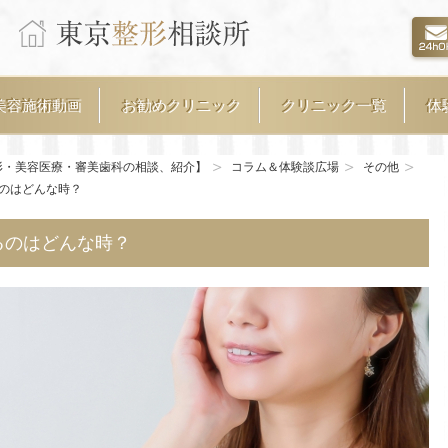
美容施術動画
お勧めクリニック
クリニック一覧
体
形・美容医療・審美歯科の相談、紹介】
コラム＆体験談広場
その他
のはどんな時？
るのはどんな時？