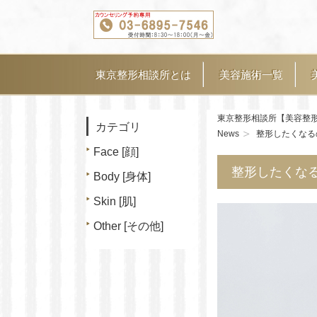
東京整形相談所とは
美容施術一覧
東京整形相談所【美容整
カテゴリ
News
整形したくなる
Face [顔]
整形したくな
Body [身体]
Skin [肌]
Other [その他]