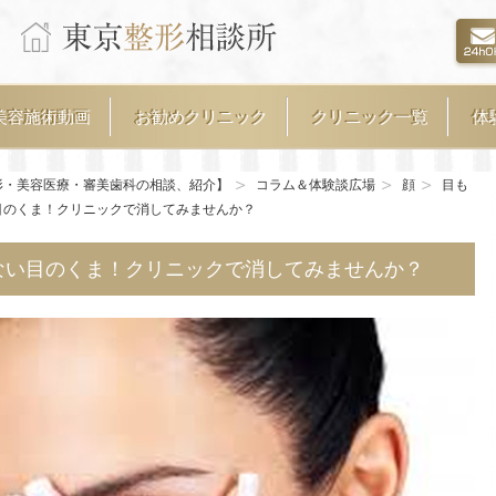
美容施術動画
お勧めクリニック
クリニック一覧
体
形・美容医療・審美歯科の相談、紹介】
コラム＆体験談広場
顔
目も
目のくま！クリニックで消してみませんか？
ない目のくま！クリニックで消してみませんか？