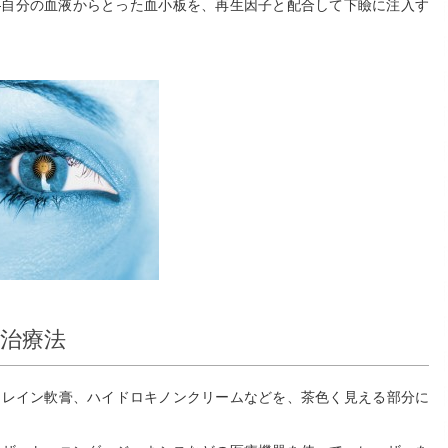
―自分の血液からとった血小板を、再生因子と配合して下瞼に注入す
治療法
ノレイン軟膏、ハイドロキノンクリームなどを、茶色く見える部分に