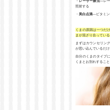
・
レーザー療法
―レ
照射する
・
美白点滴
―ビタミン
くまの原因は一つだ
まが混ざり合っている
まずはカウンセリン
が思い込んでいるだけ
自分のくまのタイプ
くまとお別れすること