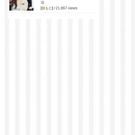
法
[
]
/ 21,867 views
目もと