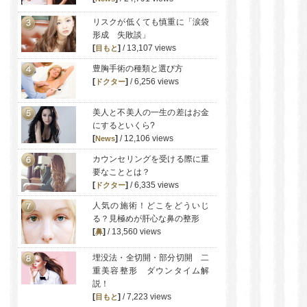
リスクが低くても慎重に「涙袋
形成 失敗談」
[
]
/ 13,107 views
目もと
豊胸手術の種類と選び方
[
]
/ 6,256 views
ドクター
美人と不美人の一生の差はお金
にするといくら?
[
]
/ 12,106 views
News
カウンセリングを受ける際に重
要なこととは？
[
]
/ 6,335 views
ドクター
人気の施術！どこをどういじ
る？見極めが肝心な鼻の整形
[
]
/ 13,560 views
鼻
埋没法・全切開・部分切開 二
重美容整形 ダウンタイム解
説！
[
]
/ 7,223 views
目もと