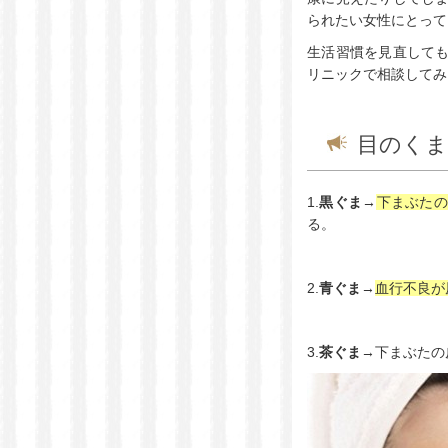
られたい女性にとって
生活習慣を見直して
リニックで相談してみ
目のくま
1.
黒ぐま
→
下まぶたの
る。
2.
青ぐま
→
血行不良が
3.
茶ぐま
→下まぶたの