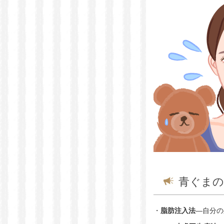
青ぐまの
・
脂肪注入法
―自分の