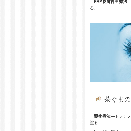
・
PRP皮膚再生療法
る。
茶ぐまの
・
薬物療法
―トレチ
塗る