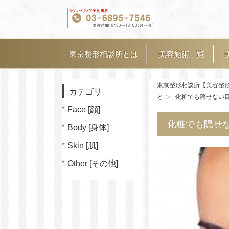
東京整形相談所とは
美容施術一覧
東京整形相談所【美容整
カテゴリ
と
化粧でも隠せない
Face [顔]
化粧でも隠せ
Body [身体]
Skin [肌]
Other [その他]