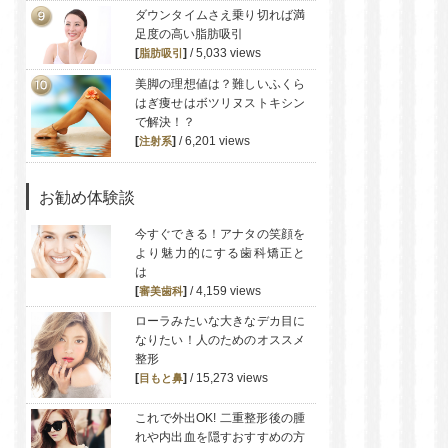
ダウンタイムさえ乗り切れば満
足度の高い脂肪吸引
[
]
/ 5,033 views
脂肪吸引
美脚の理想値は？難しいふくら
はぎ痩せはボツリヌストキシン
で解決！？
[
]
/ 6,201 views
注射系
お勧め体験談
今すぐできる！アナタの笑顔を
より魅力的にする歯科矯正と
は
[
]
/ 4,159 views
審美歯科
ローラみたいな大きなデカ目に
なりたい！人のためのオススメ
整形
[
]
/ 15,273 views
目もと
鼻
これで外出OK! 二重整形後の腫
れや内出血を隠すおすすめの方