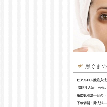
黒ぐまの
・
ヒアルロン酸注入法
.・
脂肪注入法
―自分
・
脂肪吸引法
―目の下
・
下瞼切開・除去法
―