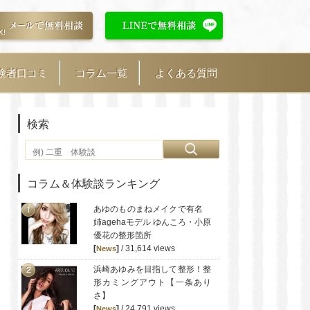
験者口コミ
コラム一覧
よくある質問
検索
コラム＆体験談ランキング
あゆのものまねメイクで有名
姉agehaモデル ゆんころ・小原
優花の整形箇所
[
]
/ 31,614 views
News
浜崎あゆみを目指して整形！整
形カミングアウト【一条あり
さ】
[
]
/ 24,791 views
News