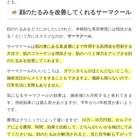
とも。
顔のたるみを改善してくれるサーマクール
顔のたるみをどうにかしたいけれど、本格的な美容整形には抵抗があ
る！という方にオススメなのが、
サーマクール
。
サーマクールは
肌の奥にある真皮層にまで作用する高周波を照射する
方法で、肌のコラーゲンを増加させ、肌のハリと弾力をアップさせ顔
のたるみを改善してくれます。
サーマクールのいいところは、
ダウンタイムがほとんどないところ。
施術当日からメイクをすることもできますよ。傷跡も残らないので、
日常生活に支障もありません。
気になるサーマクールの効果は、施術後
3
カ月程すると表れてきま
す。持続効果には個人差がありますが、半年から
1
年程度が多いよう
です。
費用はクリニックによって違いますが、
10
万～
30
万円程。セルフケ
アによる費用、時間、効果と比較して、どちらがいいかを検討してみ
てくださいね。顔のたるみが解消されると、見た目年齢も下がって