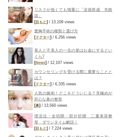
リスクが低くても慎重に「涙袋形成 失敗
談」
[
]
/ 13,109 views
目もと
豊胸手術の種類と選び方
[
]
/ 6,256 views
ドクター
美人と不美人の一生の差はお金にするとい
くら?
[
]
/ 12,107 views
News
カウンセリングを受ける際に重要なことと
は？
[
]
/ 6,335 views
ドクター
人気の施術！どこをどういじる？見極めが
肝心な鼻の整形
[
]
/ 13,560 views
鼻
埋没法・全切開・部分切開 二重美容整
形 ダウンタイム解説！
[
]
/ 7,224 views
目もと