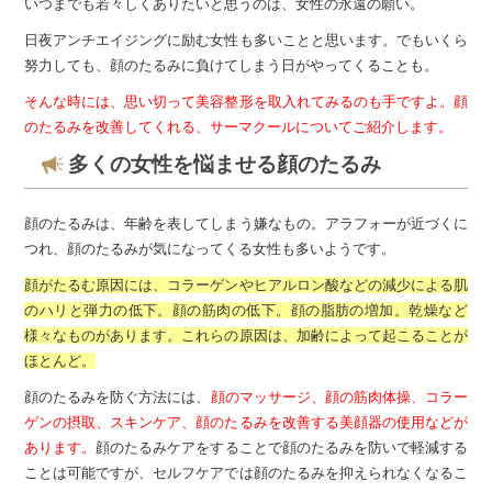
いつまでも若々しくありたいと思うのは、女性の永遠の願い。
日夜アンチエイジングに励む女性も多いことと思います。でもいくら
努力しても、顔のたるみに負けてしまう日がやってくることも。
そんな時には、思い切って美容整形を取入れてみるのも手ですよ。顔
のたるみを改善してくれる、サーマクールについてご紹介します。
多くの女性を悩ませる顔のたるみ
顔のたるみは、年齢を表してしまう嫌なもの。アラフォーが近づくに
つれ、顔のたるみが気になってくる女性も多いようです。
顔がたるむ原因には、コラーゲンやヒアルロン酸などの減少による肌
のハリと弾力の低下。顔の筋肉の低下。顔の脂肪の増加。乾燥など
様々なものがあります。これらの原因は、加齢によって起こることが
ほとんど。
顔のたるみを防ぐ方法には、
顔のマッサージ、顔の筋肉体操、コラー
ゲンの摂取、スキンケア、顔のたるみを改善する美顔器の使用などが
あります。
顔のたるみケアをすることで顔のたるみを防いで軽減する
ことは可能ですが、セルフケアでは顔のたるみを抑えられなくなるこ