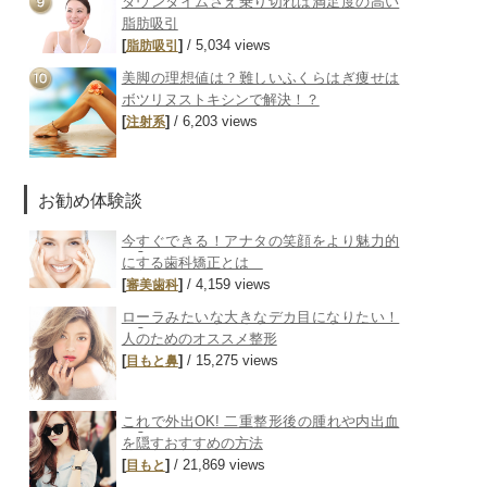
ダウンタイムさえ乗り切れば満足度の高い
脂肪吸引
[
]
/ 5,034 views
脂肪吸引
美脚の理想値は？難しいふくらはぎ痩せは
ボツリヌストキシンで解決！？
[
]
/ 6,203 views
注射系
お勧め体験談
今すぐできる！アナタの笑顔をより魅力的
にする歯科矯正とは
[
]
/ 4,159 views
審美歯科
ローラみたいな大きなデカ目になりたい！
人のためのオススメ整形
[
]
/ 15,275 views
目もと
鼻
これで外出OK! 二重整形後の腫れや内出血
を隠すおすすめの方法
[
]
/ 21,869 views
目もと