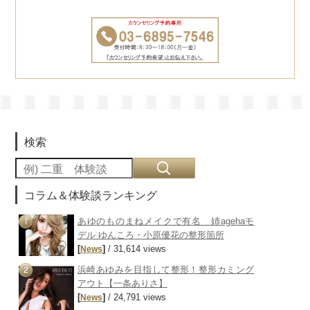
検索
コラム＆体験談ランキング
あゆのものまねメイクで有名 姉agehaモ
デル ゆんころ・小原優花の整形箇所
[
]
/ 31,614 views
News
浜崎あゆみを目指して整形！整形カミング
アウト【一条ありさ】
[
]
/ 24,791 views
News