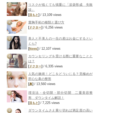
リスクが低くても慎重に「涙袋形成 失敗
談」
[
]
/ 13,109 views
目もと
豊胸手術の種類と選び方
[
]
/ 6,256 views
ドクター
美人と不美人の一生の差はお金にするとい
くら?
[
]
/ 12,107 views
News
カウンセリングを受ける際に重要なことと
は？
[
]
/ 6,335 views
ドクター
人気の施術！どこをどういじる？見極めが
肝心な鼻の整形
[
]
/ 13,560 views
鼻
埋没法・全切開・部分切開 二重美容整
形 ダウンタイム解説！
[
]
/ 7,225 views
目もと
ダウンタイムさえ乗り切れば満足度の高い