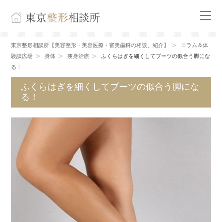
東京整形相談所【美容整形・美容医療・審美歯科の相談、紹介】
コラム＆体
験談広場
身体
痩身治療
ふくらはぎを細くしてブーツの似合う脚にな
る！
ふくらはぎを細くしてブーツの似合う脚にな
る！