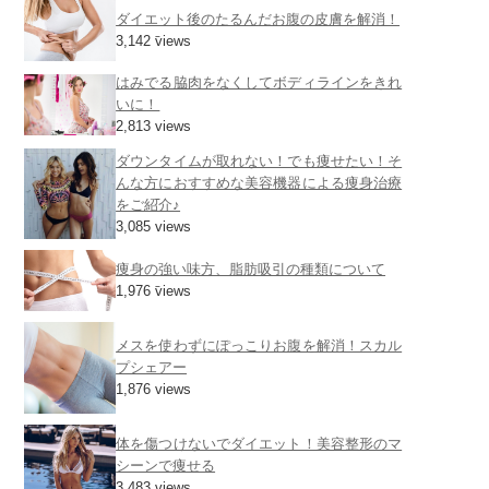
ダイエット後のたるんだお腹の皮膚を解消！
3,142 views
はみでる脇肉をなくしてボディラインをきれ
いに！
2,813 views
ダウンタイムが取れない！でも痩せたい！そ
んな方におすすめな美容機器による痩身治療
をご紹介♪
3,085 views
痩身の強い味方、脂肪吸引の種類について
1,976 views
メスを使わずにぽっこりお腹を解消！スカル
プシェアー
1,876 views
体を傷つけないでダイエット！美容整形のマ
シーンで痩せる
3,483 views