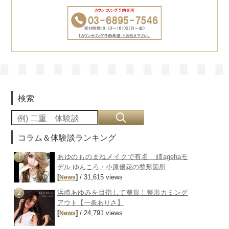
検索
コラム＆体験談ランキング
あゆのものまねメイクで有名 姉agehaモ
デル ゆんころ・小原優花の整形箇所
[
]
/ 31,615 views
News
浜崎あゆみを目指して整形！整形カミング
アウト【一条ありさ】
[
]
/ 24,791 views
News