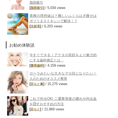
脂肪吸引
[
]
/ 5,034 views
脂肪吸引
美脚の理想値は？難しいふくらはぎ痩せは
ボツリヌストキシンで解決！？
[
]
/ 6,203 views
注射系
お勧め体験談
今すぐできる！アナタの笑顔をより魅力的
にする歯科矯正とは
[
]
/ 4,159 views
審美歯科
ローラみたいな大きなデカ目になりたい！
人のためのオススメ整形
[
]
/ 15,275 views
目もと
鼻
これで外出OK! 二重整形後の腫れや内出血
を隠すおすすめの方法
[
]
/ 21,869 views
目もと