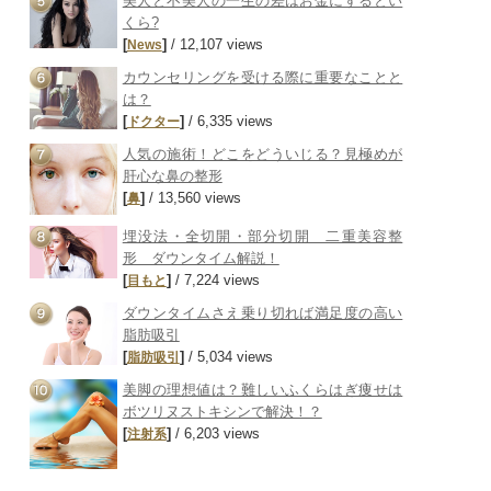
美人と不美人の一生の差はお金にするとい
くら?
[
]
/ 12,107 views
News
カウンセリングを受ける際に重要なことと
は？
[
]
/ 6,335 views
ドクター
人気の施術！どこをどういじる？見極めが
肝心な鼻の整形
[
]
/ 13,560 views
鼻
埋没法・全切開・部分切開 二重美容整
形 ダウンタイム解説！
[
]
/ 7,224 views
目もと
ダウンタイムさえ乗り切れば満足度の高い
脂肪吸引
[
]
/ 5,034 views
脂肪吸引
美脚の理想値は？難しいふくらはぎ痩せは
ボツリヌストキシンで解決！？
[
]
/ 6,203 views
注射系