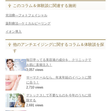
このコラム＆体験談に関連する施術
光治療―フォトフェイシャル
薬剤療法―ケミカルピーリング
イオン導入
他のアンチエイジングに関するコラム＆体験談を探
す
毎日塗ってる美容液の成分を、クリニックで
お肌に直接注入！
3,057 views
サーマクールなら、年末年始のイベントに間
に合う！
2,710 views
デトックスして不要なものを今年のうちに排
除する
2,691 views