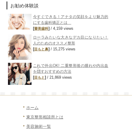
お勧め体験談
今すぐできる！アナタの笑顔をより魅力的
にする歯科矯正とは
[
]
/ 4,159 views
審美歯科
ローラみたいな大きなデカ目になりたい！
人のためのオススメ整形
[
]
/ 15,275 views
目もと
鼻
これで外出OK! 二重整形後の腫れや内出血
を隠すおすすめの方法
[
]
/ 21,869 views
目もと
ホーム
東京整形相談所とは
美容施術一覧