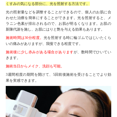
くすみの気になる部分に、光を照射する方法です。
光の照射量などを調整することができるので、個人のお肌に合
わせた治療を簡単にすることができます。光を照射すると、メ
ラニン色素が排出されるので、お肌が明るくなります。お肌の
新陳代謝を施し、お肌にはりと艶を与える効果もあります。
施術時間は
分程度。
光を照射する時に輪ゴムではじいたくら
30
いの痛みがありますが、我慢できる程度です。
施術後に少し赤みがある場合があります
が、数時間でひいてい
きます。
施術当日からメイク、洗顔も可能。
週間程度の期間を開けて、
回前後施術を受けることでより効
3
5
果を実感できます。