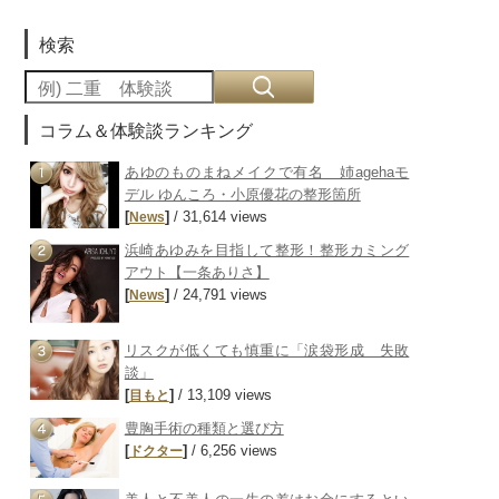
検索
コラム＆体験談ランキング
あゆのものまねメイクで有名 姉agehaモ
デル ゆんころ・小原優花の整形箇所
[
]
/ 31,614 views
News
浜崎あゆみを目指して整形！整形カミング
アウト【一条ありさ】
[
]
/ 24,791 views
News
リスクが低くても慎重に「涙袋形成 失敗
談」
[
]
/ 13,109 views
目もと
豊胸手術の種類と選び方
[
]
/ 6,256 views
ドクター