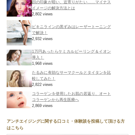
顔の印象が暗い、近寄りがたい……マイナス
イメージの解決方法とは
2,802 views
ビキニラインの黒ずみはレーザートーニング
で解決！
2,932 views
1万円あったらケミカルピーリング＆イオン
導入！
1,968 views
たるみに有効なサーマクールとタイタンを比
較してみた！
2,822 views
コラーゲンを使用したお肌の若返り、オート
コラーゲンから再生医療へ
2,869 views
アンチエイジングに関する口コミ・体験談を投稿して頂ける方
はこちら