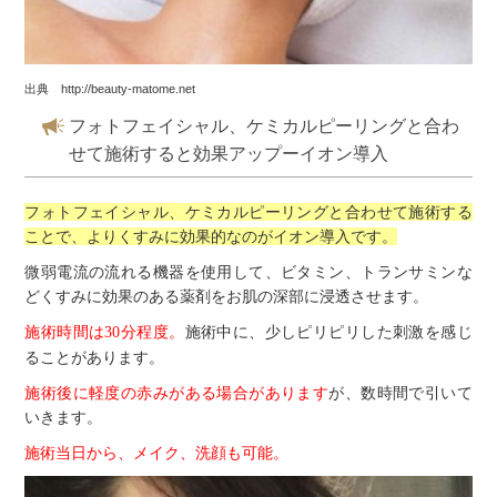
出典 http://beauty-matome.net
フォトフェイシャル、ケミカルピーリングと合わ
せて施術すると効果アップーイオン導入
フォトフェイシャル、ケミカルピーリングと合わせて施術する
ことで、よりくすみに効果的なのがイオン導入です。
微弱電流の流れる機器を使用して、ビタミン、トランサミンな
どくすみに効果のある薬剤をお肌の深部に浸透させます。
施術時間は
分程度。
施術中に、少しピリピリした刺激を感じ
30
ることがあります。
施術後に軽度の赤みがある場合があります
が、数時間で引いて
いきます。
施術当日から、メイク、洗顔も可能。