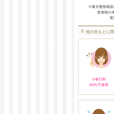
※東京整形相談
患者様の
実
他の目もとに
小春日和
30代/千葉県