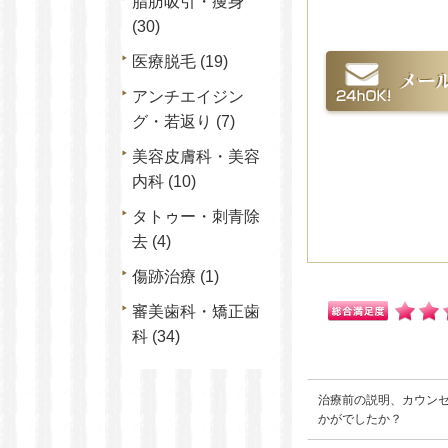
脂肪吸引・痩身
(30)
医療脱毛
(19)
アンチエイジン
グ・若返り
(7)
美容皮膚科・美容
内科
(10)
タトゥー・刺青除
去
(4)
傷跡治療
(1)
審美歯科・矯正歯
科
(34)
治療前の説明、カウン
かがでしたか？