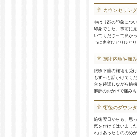
カウンセリン
やはり顔の印象につ
印象でした。事前に
いてくださって良か
当に患者ひとりひとり
施術内容や痛
眼瞼下垂の施術を受
もずっと話かけてく
合を確認しながら施
麻酔のおかげで痛みも
術後のダウン
施術翌日からも、思
気を付けてはいまし
れはあったもののめ