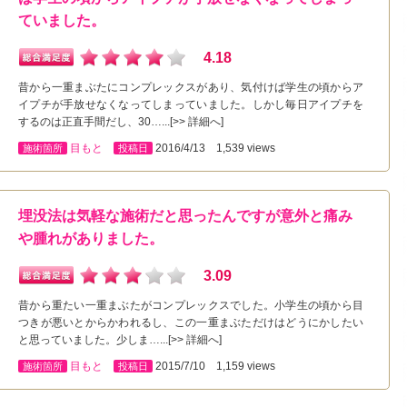
ていました。
4.18
昔から一重まぶたにコンプレックスがあり、気付けば学生の頃からア
イプチが手放せなくなってしまっていました。しかし毎日アイプチを
するのは正直手間だし、30…...[>> 詳細へ]
目もと
2016/4/13 1,539 views
施術箇所
投稿日
埋没法は気軽な施術だと思ったんですが意外と痛み
や腫れがありました。
3.09
昔から重たい一重まぶたがコンプレックスでした。小学生の頃から目
つきが悪いとからかわれるし、この一重まぶただけはどうにかしたい
と思っていました。少しま…...[>> 詳細へ]
目もと
2015/7/10 1,159 views
施術箇所
投稿日