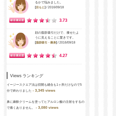
るかで悩みました。
[
]
/ 2016/09/18
目もと
3.73
顔の脂肪吸引だけで、痩せたよ
うに見えることに驚きです。
[
]
/ 2016/09/18
脂肪吸引・痩身
4.27
Views ランキング
イージースクエア法は切開も縫合も1ヶ所だけなので5
- 3,345 views
分で終わりました
鼻に麻酔クリームを塗ってヒアルロン酸の注射をするの
- 3,080 views
で痛くありません。