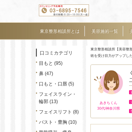
東京整形相談所とは
美容施術一覧
東京整形相談所【美容整
口コミカテゴリ
術を受け目力がアップし
目もと
(95)
鼻
(47)
口もと・口唇
(5)
フェイスライン・
輪郭
(13)
あきちくん
30代/神奈川県
フェイスリフト
(8)
バスト・豊胸
(10)