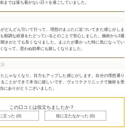
糸までは落ち着かない日々を過ごしていました。
過
れがどんどん引いて行って、理想のまぶたに近づいてきた感じがしま
も順調な経過をたどっているとのことで安心しました。施術から3週
の開きがとても良くなりました。まぶたが重かった時に気になってい
くなって、思わぬ効果にも嬉しくなりました。
ージ
ぶたじゃなくなり、目力もアップした感じがします。自分の理想通り
なることができて本当に嬉しいです。ヴェリテクリニックで施術を受
当にありがとうございました。
この口コミは役立ちましたか？
に立った
(
0
)
役に立たなかった
(
0
)