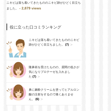
ニキビは落ち着いてきたもののニキビ跡がひどく目立ち
- 2,879 views
ました。
役に立った口コミランキング
ニキビは落ち着いてきたもののニキビ
跡がひどく目立ちました。
(7)
隆鼻術を受けたものの、眉間の低さが
気になりプロテーゼを入れまし
た
(7)
鼻に麻酔クリームを塗ってヒアルロン
酸の注射をするので痛くありませ
ん。
(6)