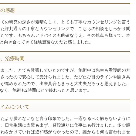
グの感想
いての研究の深さが素晴らしく、とても丁寧なカウンセリングと言う
見た評判通りの丁寧なカウンセリングで、こちらの相談をしっかり聞
ったです。もちろんアドバイスも的確なうえ、その観点も様々で、本
と向き合ってきて経験豊富な方だと感じました。
み、治療時間
けました。とても緊張していたのですが、施術中は先生も看護師の方
ださったので安心して受けられました。たびたび目のラインや開き具
術が進められたので、出来具合もきっと大丈夫だろうと思えました。
なく、施術も2時間ほどで終わったと思います。
タイムについて
ったより腫れないなと言う印象でした。一応なるべく触らないように
た。日常生活に支障も出ず、普段通りに仕事にも行けました。多少腫
がねをかけていれば違和感がなかったので、誰からも何も言われませ