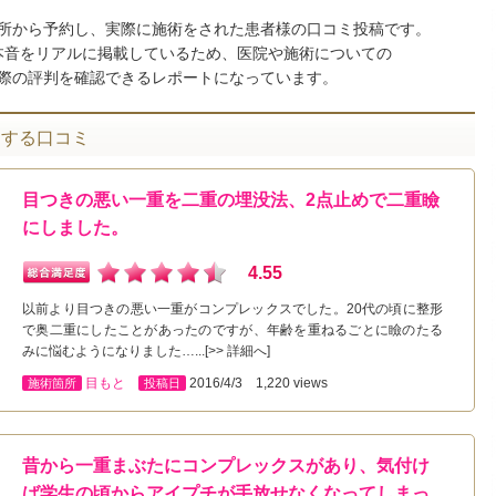
所から予約し、実際に施術をされた患者様の口コミ投稿です。
本音をリアルに掲載しているため、医院や施術についての
際の評判を確認できるレポートになっています。
関する口コミ
目つきの悪い一重を二重の埋没法、2点止めで二重瞼
にしました。
4.55
以前より目つきの悪い一重がコンプレックスでした。20代の頃に整形
で奥二重にしたことがあったのですが、年齢を重ねるごとに瞼のたる
みに悩むようになりました…...[>> 詳細へ]
目もと
2016/4/3 1,220 views
施術箇所
投稿日
昔から一重まぶたにコンプレックスがあり、気付け
ば学生の頃からアイプチが手放せなくなってしまっ