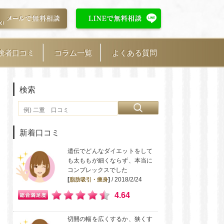
験者口コミ
コラム一覧
よくある質問
検索
新着口コミ
遺伝でどんなダイエットをして
も太ももが細くならず、本当に
コンプレックスでした
[
]
/ 2018/2/24
脂肪吸引・痩身
4.64
切開の幅を広くするか、狭くす