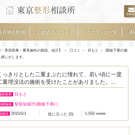
美容施術動画
お勧めクリニック
クリニック一覧
体
形・美容医療・審美歯科の相談、紹介】
口コミ
目もと
眼瞼下垂の施
た感じがします。
くっきりとした二重まぶたに憧れて、若い頃に一度
二重埋没法の施術を受けたことがありました。…
目もと
施術箇所
挙筋短縮方(眼瞼下垂)
|
治療施術
2015/5/1
1,550 views
投稿日
役に立った
(
0
)