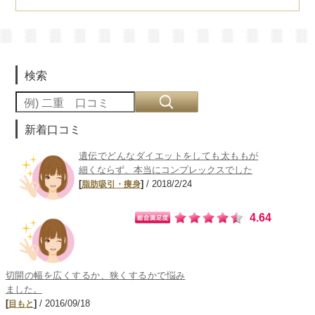
検索
新着口コミ
遺伝でどんなダイエットをしても太ももが
細くならず、本当にコンプレックスでした
[
]
/ 2018/2/24
脂肪吸引・痩身
4.64
切開の幅を広くするか、狭くするかで悩み
ました。
[
]
/ 2016/09/18
目もと