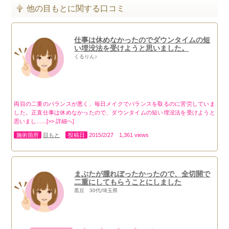
他の目もとに関する口コミ
仕事は休めなかったのでダウンタイムの短
い埋没法を受けようと思いました。
くるりん♪
両目の二重のバランスが悪く、毎日メイクでバランスを取るのに苦労していま
した。正直仕事は休めなかったので、ダウンタイムの短い埋没法を受けようと
思いまし…...[>> 詳細へ]
施術箇所
目もと
投稿日
2015/2/27 1,361 views
まぶたが腫れぼったかったので、全切開で
二重にしてもらうことにしました
黒豆 30代/埼玉県