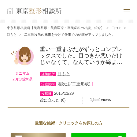
東京整形相談所【美容整形・美容医療・審美歯科の相談、紹介】
口コミ
目もと
二重埋没法の施術を受けて仕事での信頼がアップしました。
重い一重まぶたがずっとコンプレ
ックスでした。目つきが悪いだけ
じゃなくて、なんていうか締ま…
目もと
ミニマム
施術箇所
20代/栃木県
埋没法(二重形成)
|
治療施術
2015/11/29
投稿日
1,852 views
役に立った
(
0
)
最適な施術・クリニックをお探しの方