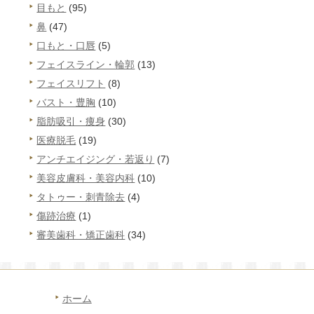
目もと
(95)
鼻
(47)
口もと・口唇
(5)
フェイスライン・輪郭
(13)
フェイスリフト
(8)
バスト・豊胸
(10)
脂肪吸引・痩身
(30)
医療脱毛
(19)
アンチエイジング・若返り
(7)
美容皮膚科・美容内科
(10)
タトゥー・刺青除去
(4)
傷跡治療
(1)
審美歯科・矯正歯科
(34)
ホーム