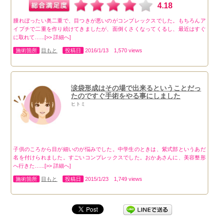
4.18
腫れぼったい奥二重で、目つきが悪いのがコンプレックスでした。もちろんア
イプチで二重を作り続けてきましたが、面倒くさくなってくるし、最近はすぐ
に取れて…...[>> 詳細へ]
施術箇所
目もと
投稿日
2016/1/13 1,570 views
涙袋形成はその場で出来るということだっ
たのですぐ手術をやる事にしました
ヒトミ
子供のころから目が細いのが悩みでした。中学生のときは、紫式部というあだ
名を付けられました。すごいコンプレックスでした。おかあさんに、美容整形
へ行きた…...[>> 詳細へ]
施術箇所
目もと
投稿日
2015/1/23 1,749 views