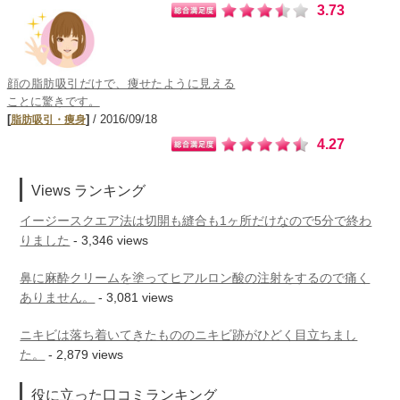
3.73
顔の脂肪吸引だけで、痩せたように見える
ことに驚きです。
[
]
/ 2016/09/18
脂肪吸引・痩身
4.27
Views ランキング
イージースクエア法は切開も縫合も1ヶ所だけなので5分で終わ
りました
- 3,346 views
鼻に麻酔クリームを塗ってヒアルロン酸の注射をするので痛く
ありません。
- 3,081 views
ニキビは落ち着いてきたもののニキビ跡がひどく目立ちまし
た。
- 2,879 views
役に立った口コミランキング