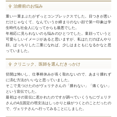
治療前のお悩み
重い一重まぶたがずっとコンプレックスでした。目つきが悪い
だけじゃなくて、なんていうか締まりのない顔で第一印象は学
生時代も社会人になってからも最悪でした。
年相応に見られないのも悩みのひとつでした。童顔っていうと
可愛らしいイメージがあると思いますが、私はただのぼんやり
顔。ぱっちりした二重になれば、少しはまともになるかなと思
っていました。
クリニック、医師を選んだきっかけ
切開は怖いし、仕事柄休みが長く取れないので、あまり腫れず
に済む方法がいいなと思っていました。
そこで見つけたのがヴェリテさんの「腫れない」「痛くない」
という宣伝でした。
最初はその宣伝に惹かれたのですが調べていくうちにヴェリテ
さんの4点固定の埋没法はしっかりと線がつくとのことだったの
で、ヴェリテさんへ行ってみることにしました。