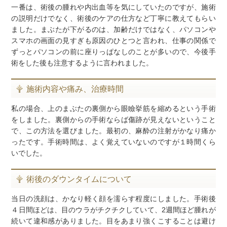
一番は、術後の腫れや内出血等を気にしていたのですが、施術
の説明だけでなく、術後のケアの仕方など丁寧に教えてもらい
ました。まぶたが下がるのは、加齢だけではなく、パソコンや
スマホの画面の見すぎも原因のひとつと言われ、仕事の関係で
ずっとパソコンの前に座りっぱなしのことが多いので、今後手
術をした後も注意するように言われました。
施術内容や痛み、治療時間
私の場合、上のまぶたの裏側から眼瞼挙筋を縮めるという手術
をしました。裏側からの手術ならば傷跡が見えないということ
で、この方法を選びました。最初の、麻酔の注射がかなり痛か
ったです。手術時間は、よく覚えていないのですが１時間くら
いでした。
術後のダウンタイムについて
当日の洗顔は、かなり軽く顔を濡らす程度にしました。手術後
４日間ほどは、目のウラがチクチクしていて、2週間ほど腫れが
続いて違和感がありました。目をあまり強くこすることは避け