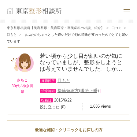
東京整形相談所【美容整形・美容医療・審美歯科の相談、紹介】
口コミ
目もと
まぶたのちょっとした違いだけで顔の印象が変わったのでとても驚い
ています
若い頃から少し目が細いのが気に
なっていましが、整形をしようと
は考えていませんでした。しか…
目もと
さちこ
施術箇所
30代 / 神奈川
挙筋短縮方(眼瞼下垂)
|
治療施術
県
2015/6/22
投稿日
1,635 views
役に立った
(
0
)
最適な施術・クリニックをお探しの方