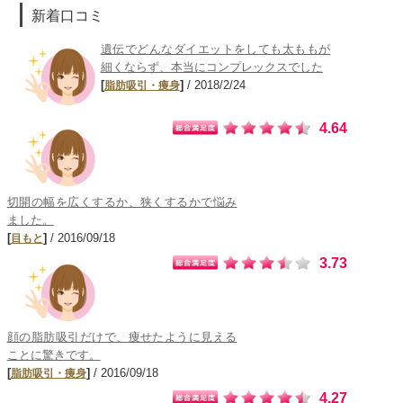
新着口コミ
遺伝でどんなダイエットをしても太ももが
細くならず、本当にコンプレックスでした
[
]
/ 2018/2/24
脂肪吸引・痩身
4.64
切開の幅を広くするか、狭くするかで悩み
ました。
[
]
/ 2016/09/18
目もと
3.73
顔の脂肪吸引だけで、痩せたように見える
ことに驚きです。
[
]
/ 2016/09/18
脂肪吸引・痩身
4.27