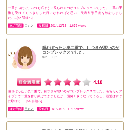
一重まぶたで、いつも眠そうに見られるのがコンプレックスでした。二重の手
術を受けてくっきりした目になれればと思い、美容整形手術を検討しまし
た。...[>> 詳細へ]
施術箇所
目もと
投稿日
2014/12/13 1,679 views
腫れぼったい奥二重で、目つきが悪いのが
コンプレックスでした。
黒豆 30代
4.18
腫れぼったい奥二重で、目つきが悪いのがコンプレックスでした。もちろんア
イプチで二重を作り続けてきましたが、面倒くさくなってくるし、最近はすぐ
に取れて…...[>> 詳細へ]
施術箇所
目もと
投稿日
2016/4/13 1,713 views