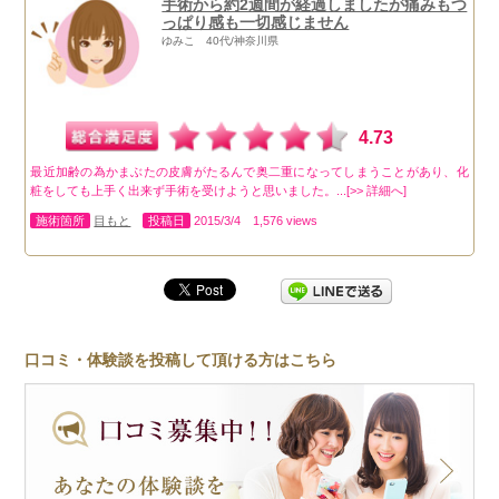
手術から約2週間が経過しましたが痛みもつ
っぱり感も一切感じません
ゆみこ 40代/神奈川県
4.73
最近加齢の為かまぶたの皮膚がたるんで奥二重になってしまうことがあり、化
粧をしても上手く出来ず手術を受けようと思いました。...[>> 詳細へ]
施術箇所
目もと
投稿日
2015/3/4 1,576 views
口コミ・体験談を投稿して頂ける方はこちら