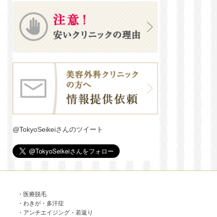
@TokyoSeikeiさんのツイート
・
医療脱毛
・
わきが・多汗症
・
アンチエイジング・若返り