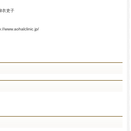
柳衣吏子
p://www.aohalclinic.jp/